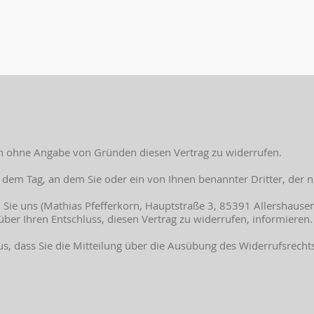
en ohne Angabe von Gründen diesen Vertrag zu widerrufen.
b dem Tag, an dem Sie oder ein von Ihnen benannter Dritter, der 
Sie uns (Mathias Pfefferkorn, Hauptstraße 3, 85391 Allershause
) über Ihren Entschluss, diesen Vertrag zu widerrufen, informier
us, dass Sie die Mitteilung über die Ausübung des Widerrufsrecht