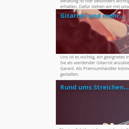
Beratung ist hier besonders wichti
erhalten. Dafür stehen wir mit u
Gitarren und mehr...
Uns ist es wichtig, ein geeignete
Sie als werdender Gitarrist anzubi
Garant. Als Premiumhändler können 
gestalten.
Rund ums Streichen...