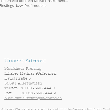
Schülercello oder ein Meisterinstrument...
Einstiegs- bzw. Profimodelle.
Unsere Adresse
Musikhaus Freising
Inhaber Mathias Pfefferkorn
Hauptstraße 3
85391 Allershausen
Telefon: 08166 - 998 444 8
Fax: 08166 - 998 444 9
MusikhausFreising@t-online.de
ng dieser Webseite erklären Sie sich mit der Verwendung von Coo