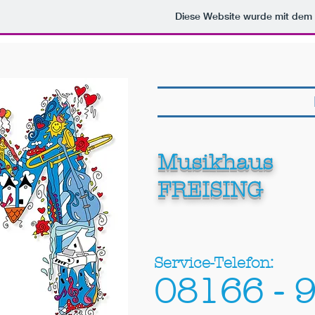
103153273072196433042
Diese Website wurde mit de
Musikhaus
FREISING
Service-Telefon:
08166 - 