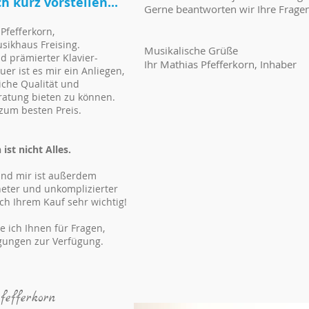
h kurz vorstellen...
Gerne beantworten wir Ihre Frage
Pfefferkorn,
sikhaus Freising.
Musikalische Grüße
nd prämierter Klavier-
Ihr Mathias Pfefferkorn, Inhaber
r ist es mir ein Anliegen,
iche Qualität und
ratung bieten zu können.
zum besten Preis.
ist nicht Alles.
nd mir ist außerdem
eter und unkomplizierter
ch Ihrem Kauf sehr wichtig!
e ich Ihnen für Fragen,
egungen zur Verfügung.
fefferkorn