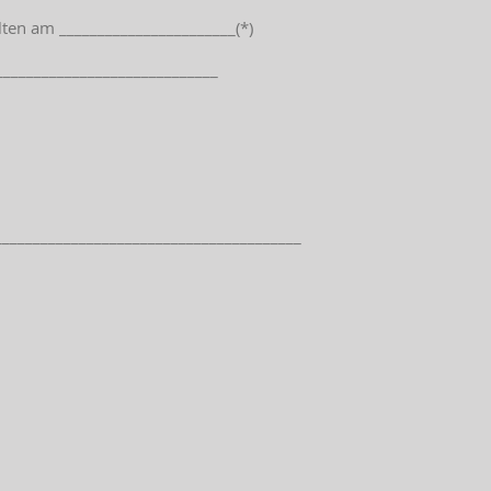
lten am _______________________(*)
____________________________
________________________________________