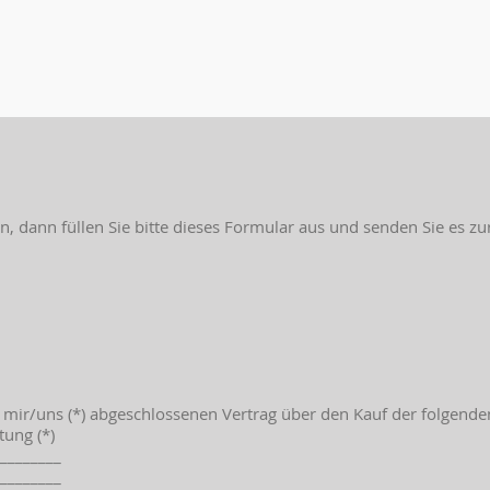
, dann füllen Sie bitte dieses Formular aus und senden Sie es zu
n mir/uns (*) abgeschlossenen Vertrag über den Kauf der folgende
tung (*)
________
________